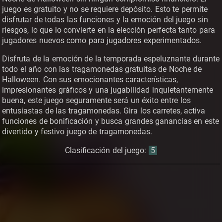
juego es gratuito y no se requiere depósito. Esto te permite
disfrutar de todas las funciones y la emoción del juego sin
riesgos, lo que lo convierte en la elección perfecta tanto para
jugadores nuevos como para jugadores experimentados.
Disfruta de la emoción de la temporada espeluznante durante
todo el año con las tragamonedas gratuitas de Noche de
Halloween. Con sus emocionantes características,
impresionantes gráficos y una jugabilidad inquietantemente
buena, este juego seguramente será un éxito entre los
entusiastas de las tragamonedas. Gira los carretes, activa
funciones de bonificación y busca grandes ganancias en este
divertido y festivo juego de tragamonedas.
Clasificación del juego:
5