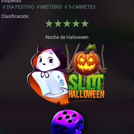
Etiquetas:
DÍA FESTIVO
MISTERIO
5-CARRETES
Clasificación:
Noche de Halloween