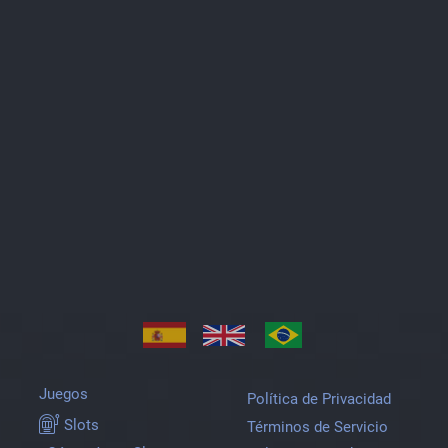
Juegos
Política de Privacidad
Slots
Términos de Servicio