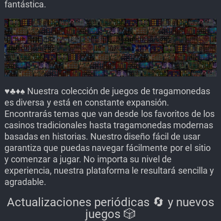
fantástica.
♥️♣️♦️♠️ Nuestra colección de juegos de tragamonedas
es diversa y está en constante expansión.
Encontrarás temas que van desde los favoritos de los
casinos tradicionales hasta tragamonedas modernas
basadas en historias. Nuestro diseño fácil de usar
garantiza que puedas navegar fácilmente por el sitio
y comenzar a jugar. No importa su nivel de
experiencia, nuestra plataforma le resultará sencilla y
agradable.
Actualizaciones periódicas 🔄 y nuevos
juegos 🎲