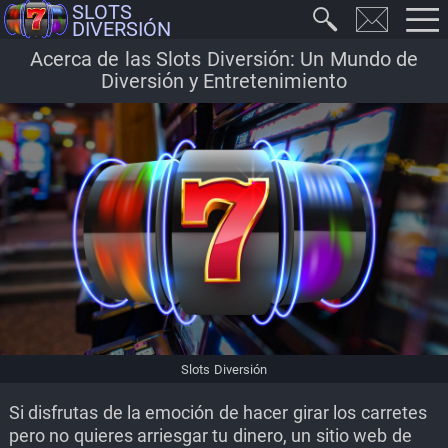
Acerca de las Slots Diversión: Un Mundo de
Diversión y Entretenimiento
Slots Diversión
Si disfrutas de la emoción de hacer girar los carretes
pero no quieres arriesgar tu dinero, un sitio web de