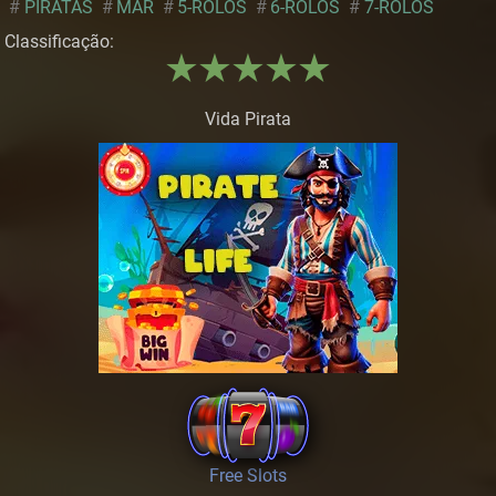
PIRATAS
MAR
5-ROLOS
6-ROLOS
7-ROLOS
Classificação:
Vida Pirata
Free Slots