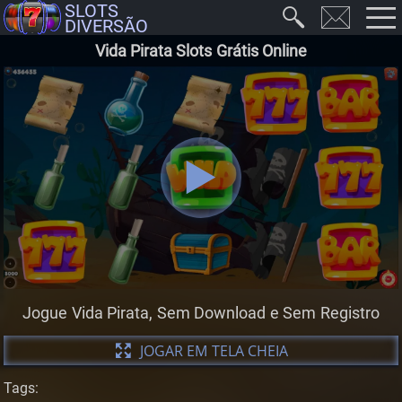
Vida Pirata Slots Grátis Online
Jogue Vida Pirata, Sem Download e Sem Registro
JOGAR EM TELA CHEIA
Tags: