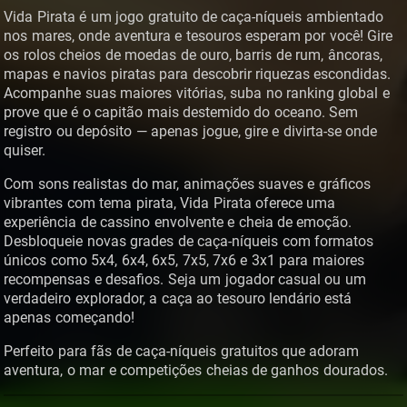
Vida Pirata é um jogo gratuito de caça-níqueis ambientado
nos mares, onde aventura e tesouros esperam por você! Gire
os rolos cheios de moedas de ouro, barris de rum, âncoras,
mapas e navios piratas para descobrir riquezas escondidas.
Acompanhe suas maiores vitórias, suba no ranking global e
prove que é o capitão mais destemido do oceano. Sem
registro ou depósito — apenas jogue, gire e divirta-se onde
quiser.
Com sons realistas do mar, animações suaves e gráficos
vibrantes com tema pirata, Vida Pirata oferece uma
experiência de cassino envolvente e cheia de emoção.
Desbloqueie novas grades de caça-níqueis com formatos
únicos como 5x4, 6x4, 6x5, 7x5, 7x6 e 3x1 para maiores
recompensas e desafios. Seja um jogador casual ou um
verdadeiro explorador, a caça ao tesouro lendário está
apenas começando!
Perfeito para fãs de caça-níqueis gratuitos que adoram
aventura, o mar e competições cheias de ganhos dourados.