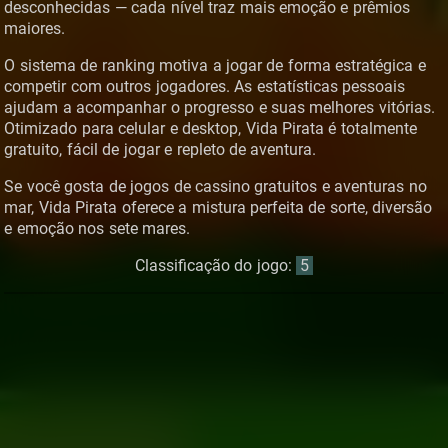
desconhecidas — cada nível traz mais emoção e prêmios
maiores.
O sistema de ranking motiva a jogar de forma estratégica e
competir com outros jogadores. As estatísticas pessoais
ajudam a acompanhar o progresso e suas melhores vitórias.
Otimizado para celular e desktop, Vida Pirata é totalmente
gratuito, fácil de jogar e repleto de aventura.
Se você gosta de jogos de cassino gratuitos e aventuras no
mar, Vida Pirata oferece a mistura perfeita de sorte, diversão
e emoção nos sete mares.
Classificação do jogo:
5