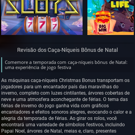
Deuses Egípcios
Vida Pira
Free Slots
Free Slots
Revisão dos Caça-Níqueis Bônus de Natal
Comemore a temporada com caça-níqueis bônus de Natal:
uma experiência de jogo festiva
As máquinas caça-níqueis Christmas Bonus transportam os
jogadores para um encantador país das maravilhas do
inverno, completo com luzes cintilantes, árvores cobertas de
neve e uma atmosfera aconchegante de férias. O tema das
férias de inverno do jogo ganha vida com gráficos
encantadores e efeitos sonoros alegres, evocando o calor e a
alegria da temporada de férias. Ao girar os rolos, você
encontrará uma variedade de símbolos festivos, incluindo
Papai Noel, árvores de Natal, meias e, claro, presentes