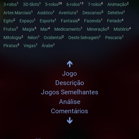
1
1
28
15
8
2
3-rolos
3D-Slots
5-rolos
6-rolos
7-rolos
Animação
1
1
1
2
1
Artes Marciais
Asiático
Aventura
Descanso
Detetive
2
1
1
6
1
4
Egito
Espaço
Esporte
Fantasia
Fazenda
Feriado
7
5
4
1
2
4
Frutas
Magia
Mar
Medicamento
Mineração
Mistério
2
1
2
1
1
Mitologia
Néon
Ocidental
Oeste Selvagem
Pescaria
3
1
1
Piratas
Vegas
Árabe
Jogo
Descrição
Jogos Semelhantes
Análise
Comentários