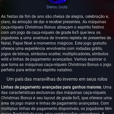
Demo Slots
As festas de fim de ano são cheias de alegria, celebração e,
claro, da emoção de dar e receber presentes. As máquinas
caça-níqueis Christmas Bonus abraçam o espírito festivo
com um jogo de caça-níqueis de grade 6x5 que leva os
jogadores a uma aventura de inverno repleta de presentes de
Natal, Papai Noel e momentos mágicos. Este jogo gratuito
oferece uma experiência envolvente com rodadas grátis,
jogos de bônus, símbolos scatter, multiplicadores, símbolos
wild e linhas de pagamento avançadas. Vamos explorar o
que torna as máquinas caça-níqueis Christmas Bonus o jogo
perfeito para entrar no espírito natalino.
Um país das maravilhas do inverno em seus rolos
Linhas de pagamento avançadas para ganhos maiores.
Uma
das características exclusivas das máquinas caça-níqueis
Christmas Bonus é seu layout de grade 6x5, que oferece uma
área de jogo maior e linhas de pagamento avançadas. Com
múltiplas linhas de pagamento disponíveis, os jogadores têm
maior flexibilidade para criar combinações vencedoras. A