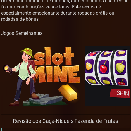
determinado número de rodadas, aumentando as chances de
formar combinações vencedoras. Este recurso é
especialmente emocionante durante rodadas grátis ou
rodadas de bônus.
Jogos Semelhantes:
Mina Velha
Frutas 3
Demo Slots
ZionSky
Revisão dos Caça-Níqueis Fazenda de Frutas