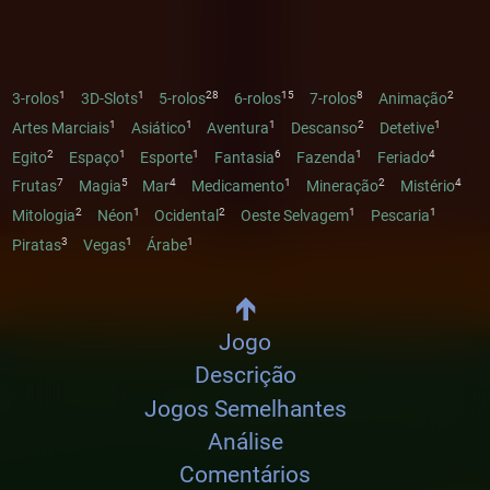
1
1
28
15
8
2
3-rolos
3D-Slots
5-rolos
6-rolos
7-rolos
Animação
1
1
1
2
1
Artes Marciais
Asiático
Aventura
Descanso
Detetive
2
1
1
6
1
4
Egito
Espaço
Esporte
Fantasia
Fazenda
Feriado
7
5
4
1
2
4
Frutas
Magia
Mar
Medicamento
Mineração
Mistério
2
1
2
1
1
Mitologia
Néon
Ocidental
Oeste Selvagem
Pescaria
3
1
1
Piratas
Vegas
Árabe
Jogo
Descrição
Jogos Semelhantes
Análise
Comentários