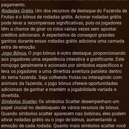
pagamento.
Rodadas Grátis.
Um dos recursos de destaque do Fazenda de
Frutas é o bônus de rodadas grátis. Acionar rodadas grátis
pode levar a recompensas significativas, pois os jogadores
têm a chance de girar os rolos várias vezes sem apostar
créditos adicionais. A expectativa de conseguir grandes
ganhos durante essas rodadas grátis adiciona uma camada
extra de emoção.
Jogo Bônus.
O jogo bônus é outro destaque, proporcionando
aos jogadores uma experiência interativa e gratificante. Este
minijogo geralmente é acionado por símbolos específicos e
leva os jogadores a uma divertida aventura paralela dentro
do tema fazenda. Seja colhendo frutas ou interagindo com
animais da fazenda, o jogo bônus oferece oportunidades
adicionais de ganhar e mantém a jogabilidade variada e
divertida.
Símbolos Scatter.
Os símbolos Scatter desempenham um
papel crucial no desbloqueio de vários recursos de bônus.
Quando símbolos scatter aparecem nas bobinas, eles podem
ativar rodadas grátis ou o jogo de bônus, aumentando a
emoção de cada rodada. Quanto mais símbolos scatter você