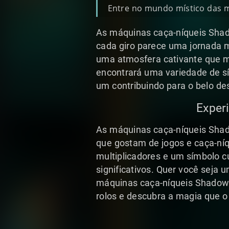
Entre no mundo místico das m
As máquinas caça-níqueis Shad
cada giro parece uma jornada m
uma atmosfera cativante que me
encontrará uma variedade de sí
um contribuindo para o belo de
Exper
As máquinas caça-níqueis Shad
que gostam de jogos e caça-níq
multiplicadores e um símbolo c
significativos. Quer você seja 
máquinas caça-níqueis Shadow F
rolos e descubra a magia que o