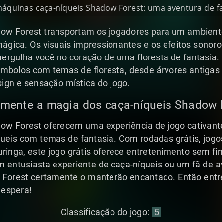
áquinas caça-níqueis Shadow Forest: uma aventura de f
ow Forest transportam os jogadores para um ambient
ágica. Os visuais impressionantes e os efeitos sonor
rgulha você no coração de uma floresta de fantasia. A
mbolos com temas de floresta, desde árvores antigas
sign e sensação mística do jogo.
imente a magia dos caça-níqueis Shadow 
ow Forest oferecem uma experiência de jogo cativante
ueis com temas de fantasia. Com rodadas grátis, jogos
uringa, este jogo grátis oferece entretenimento sem fi
um entusiasta experiente de caça-níqueis ou um fã de a
orest certamente o manterão encantado. Então entre n
 espera!
Classificação do jogo:
5