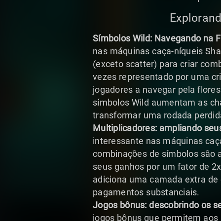
Explorand
Símbolos Wild: Navegando na Fl
nas máquinas caça-níqueis Sha
(exceto scatter) para criar com
vezes representado por uma cr
jogadores a navegar pela flore
símbolos Wild aumentam as cha
transformar uma rodada perdi
Multiplicadores: ampliando seu
interessante nas máquinas caç
combinações de símbolos são a
seus ganhos por um fator de 2x,
adiciona uma camada extra de 
pagamentos substanciais.
Jogos bônus: descobrindo os se
jogos bônus que permitem aos j