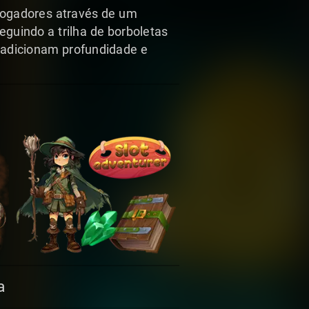
jogadores através de um
guindo a trilha de borboletas
 adicionam profundidade e
Aventura na Floresta
Demo Slots
a