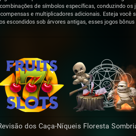
combinações de símbolos específicas, conduzindo os 
compensas e multiplicadores adicionais. Esteja você se
os escondidos sob árvores antigas, esses jogos bônus
Frutas Clássicas
Mal da Floresta
Free Slots
Demo Slots
Revisão dos Caça-Níqueis Floresta Sombri