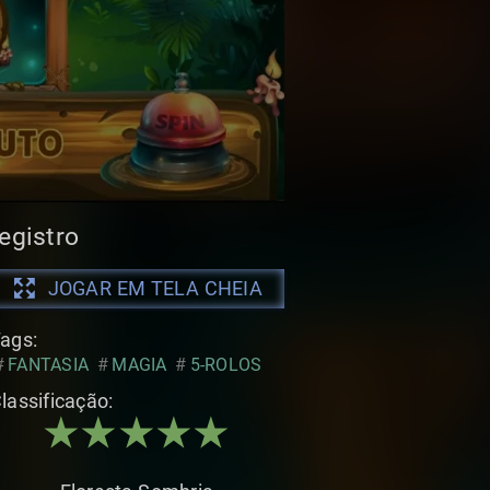
egistro
JOGAR EM TELA CHEIA
ags:
FANTASIA
MAGIA
5-ROLOS
lassificação: